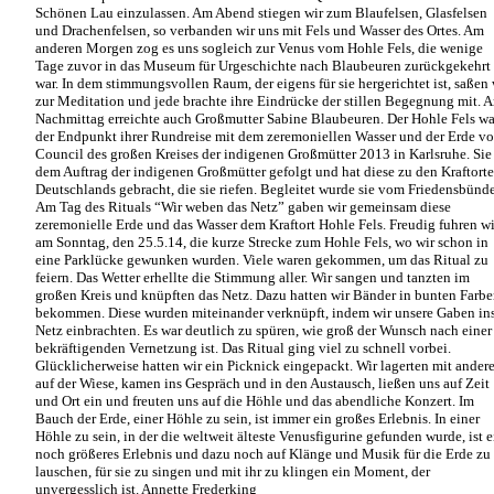
Schönen
Lau
einzulassen.
Am
Abend
stiegen
wir
zum
Blaufelsen,
Glasfelsen
und
Drachenfelsen,
so
verbanden
wir
uns
mit
Fels
und Wasser des Ortes.
Am
anderen
Morgen
zog
es
uns
sogleich
zur
Venus
vom
Hohle
Fels,
die
wenige
Tage
zuvor
in
das
Museum
für
Urgeschichte
nach
Blaubeuren
zurückgekehrt
war.
In
dem
stimmungsvollen
Raum,
der
eigens
für
sie
hergerichtet
ist,
saßen
zur
Meditation
und
jede
brachte
ihre
Eindrücke
der stillen Begegnung mit.
A
Nachmittag
erreichte
auch
Großmutter
Sabine
Blaubeuren.
Der
Hohle
Fels
wa
der
Endpunkt
ihrer
Rundreise
mit
dem
zeremoniellen
Wasser
und
der
Erde
v
Council
des
großen
Kreises
der
indigenen
Großmütter
2013
in
Karlsruhe.
Sie
dem
Auftrag
der
indigenen
Großmütter
gefolgt
und
hat
diese
zu
den
Kraftort
Deutschlands
gebracht,
die
sie
riefen.
Begleitet
wurde
sie
vom
Friedensbünde
Am
Tag
des
Rituals
“Wir
weben
das
Netz”
gaben
wir
gemeinsam
diese
zeremonielle
Erde
und
das
Wasser dem Kraftort Hohle Fels.
Freudig
fuhren
wi
am
Sonntag,
den
25.5.14,
die
kurze
Strecke
zum
Hohle
Fels,
wo
wir
schon
in
eine
Parklücke
gewunken
wurden.
Viele
waren
gekommen,
um
das
Ritual
zu
feiern.
Das
Wetter
erhellte
die
Stimmung
aller.
Wir
sangen und tanzten im
großen Kreis und knüpften das Netz.
Dazu
hatten
wir
Bänder
in
bunten
Farbe
bekommen.
Diese
wurden
miteinander
verknüpft,
indem
wir
unsere
Gaben
in
Netz
einbrachten.
Es
war
deutlich
zu
spüren,
wie
groß
der
Wunsch nach einer
bekräftigenden Vernetzung ist.
Das
Ritual
ging
viel
zu
schnell
vorbei.
Glücklicherweise
hatten
wir
ein
Picknick
eingepackt.
Wir
lagerten
mit
ander
auf
der
Wiese,
kamen
ins
Gespräch
und
in
den
Austausch,
ließen
uns
auf
Zeit
und
Ort
ein
und
freuten
uns
auf
die
Höhle und das abendliche Konzert.
Im
Bauch
der
Erde,
einer
Höhle
zu
sein,
ist
immer
ein
großes
Erlebnis.
In
einer
Höhle
zu
sein,
in
der
die
weltweit
älteste
Venusfigurine
gefunden
wurde,
ist
e
noch
größeres
Erlebnis
und
dazu
noch
auf
Klänge
und
Musik
für
die
Erde
zu
lauschen,
für
sie
zu
singen
und
mit
ihr
zu
klingen
ein
Moment, der
unvergesslich ist.
Annette Frederking