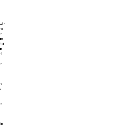
wir
m
r
om
ist
en
l.
r
n
s
en
in