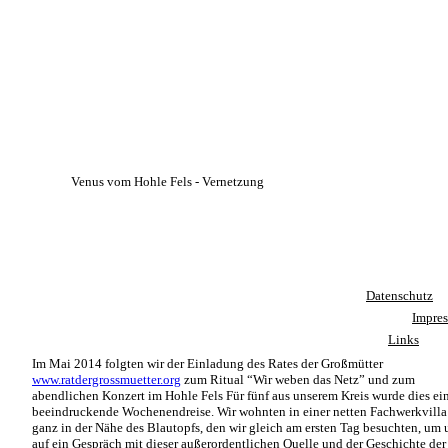
Venus vom Hohle Fels - Vernetzung
Datenschutz
Impre
Links
Im Mai 2014 folgten wir der
Einladung des Rates der Großmütter
www.ratdergrossmuetter.org
zum Ritual
“
Wir weben das Netz”
und zum
abendlichen Konzert im Hohle Fels
Für
fünf
aus
unserem
Kreis
wurde
dies
ei
beeindruckende
Wochenendreise.
Wir
wohnten
in
einer
netten
Fachwerkvilla
ganz
in
der
Nähe
des
Blautopfs,
den
wir
gleich
am
ersten
Tag
besuchten,
um
auf
ein
Gespräch
mit
dieser
außerordentlichen
Quelle
und
der
Geschichte
der