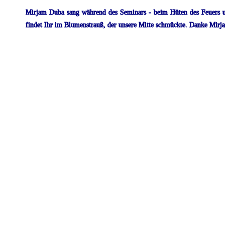
Mirjam
Duba
sang
während
des
Seminars
-
beim
Hüten
des
Feuers
findet Ihr im Blumenstrauß, der unsere Mitte schmückte.
Danke Mirjam