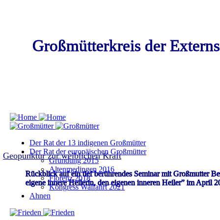
Großmütterkreis der Externs
Der Rat der 13 indigenen Großmütter
Der Rat der europäischen Großmütter
Geopunktur zur weiblichen Kraft
Gründung 2015
Altenmedingen 2016
Rückblick auf ein tief berührendes Seminar mit Großmutter B
Florenz 2018
eigene innere Heilerin, den eigenen inneren Heiler” im April 
Kongress Walfahrt 2021
Ahnen