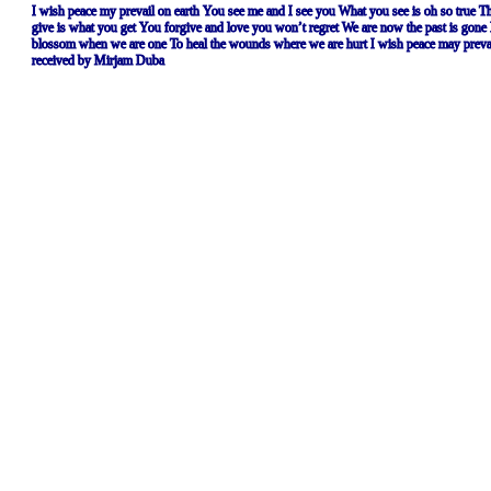
I wish peace my prevail on earth
You see me and I see you
What you see is oh so true
Th
give is what you get
You forgive and love you won’t regret
We are now the past is gone
blossom when we are one
To heal the wounds where we are hurt
I wish peace may preva
received by Mirjam Duba