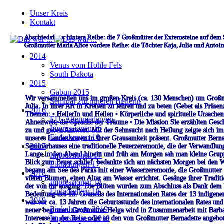
Unser Kreis
Kontakt
Abschiedsfoto:
hintere Reihe:
die 7 Großmütter der Externsteine
auf dem 
Großmutter Maria Alice
vordere Reihe:
die Töchter Kaja, Julia und Antoin
2014
Venus vom Hohle Fels
South Dakota
2015
Gabun 2015
Wir
versammelten
uns
im
großen
Kreis
(ca.
130
Menschen)
um
Großm
Seminar zur inneren Heilerin
Julia.
In
ihrer
Art
in
Kreisen
zu
lehren
und
zu
beten
(Gebet
als
Präsen
2016
Themen:
•
HeilerIn und Heilen
•
Körperliche und spirituelle Ursache
EU- Altenmedingen
Ahnenwelt, die Sprache der Träume
•
Die Mission
Sie
erzählten
Gesch
Impressionen 16
zu
und
gaben
Antwort.
Mit
der
Sehnsucht
nach
Heilung
zeigte
sich
im
Einladungen 16
unseres
Landes
waren
in
ihrer
Grausamkeit
präsent.
Großmutter
Berna
2017
Seminarhauses
eine
traditionelle
Feuerzeremonie,
die
der
Verwandlun
Lange
in
den
Abend
hinein
und
früh
am
Morgen
sah
man
kleine
Grup
Impressionen 17
Blick
zum
Feuer
schlief,
bedankte sich am nächsten Morgen bei den Wä
Einladungen 17
begann
am
See
des
Parks
mit
einer
Wasserzeremonie,
die
Großmutter
2018
vielen
Blumen,
einen
Altar
am
Wasser
errichtet.
Gesänge
ihrer
Traditi
Impressionen 18
der
von
ihr
ausging.
Die
Blüten
wurden zum Abschluss als Dank dem 
Einladungen 18
Bedeutung
des
13.
Councils
des
Internationalen
Rates
der
13
indigene
2019
war
vor
ca.
13
Jahren
die
Geburtsstunde
des
internationalen
Rates
und
Einladungen 2019
neuer beginnen.
Großmutter
Helga
wird
in
Zusammenarbeit
mit
Barb
Impressionen 2019
Interesse
an
der
Reise
oder
an
den
von
Großmutter
Bernadette
angebo