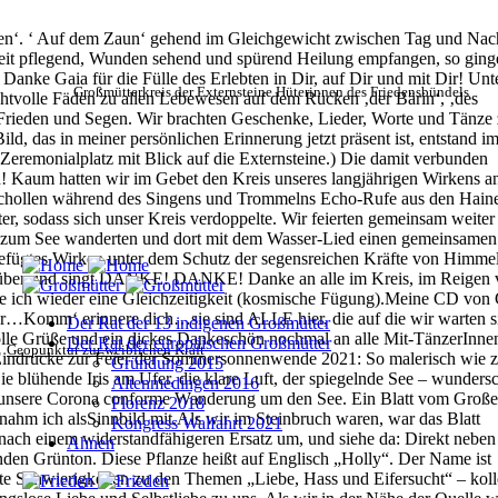
Großmütterkreis der Externsteine
Hüterinnen des Friedensbündels
Der Rat der 13 indigenen Großmütter
Der Rat der europäischen Großmütter
Geopunktur zur weiblichen Kraft
Gründung 2015
Altenmedingen 2016
Florenz 2018
Kongress Walfahrt 2021
Ahnen