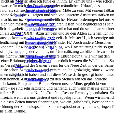
2020
Einladungen 2020
Impressionen 2020
2021
Einladungen 2021
Impressionen 2021
Kongress Walfahrt
2022
Einladungen 2022
Impressionen 2022
Friedens- Kunstprojekt
2023
Einladungen 2023
Rückblick 2023
2024
Einladungen 24
2025
Einladungen