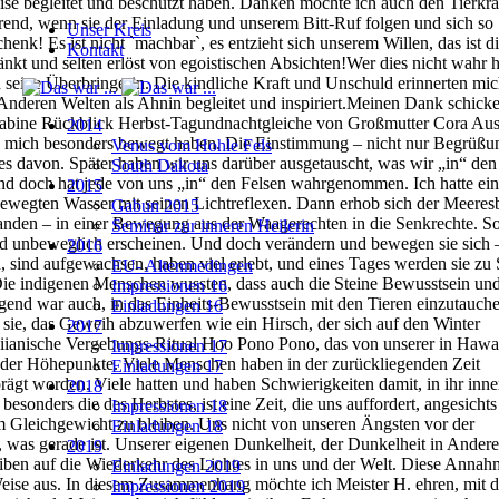
Unser Kreis
Kontakt
2014
Venus vom Hohle Fels
South Dakota
2015
Gabun 2015
Seminar zur inneren Heilerin
2016
EU- Altenmedingen
Impressionen 16
Einladungen 16
2017
Impressionen 17
Einladungen 17
2018
Impressionen 18
Einladungen 18
2019
Einladungen 2019
Impressionen 2019