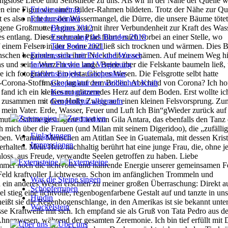
Friedensauftrag
Friedensbündel
Beginn 2012
Erneuerung des Bundes 2019
Tata Pedro 2021
Friedensreise mit Erde und Wasser
Innerer Frieden und Vergebung
Friedensprojekt - Geopunktur
Geopunktur zur weiblichen Kraft
Kosmogramme
Geopunktur allgemein
Einladungen
Impressionen
Was die Steine singen
Schöpferrunen
Hindin
Wackelstein