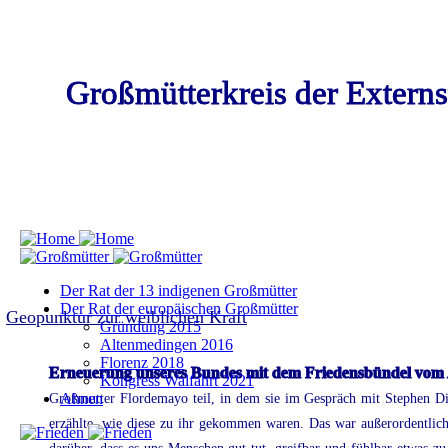
Großmütterkreis der Externs
Der Rat der 13 indigenen Großmütter
Der Rat der europäischen Großmütter
Geopunktur zur weiblichen Kraft
Gründung 2015
Altenmedingen 2016
Florenz 2018
Erneuerung unseres Bundes mit dem Friedensbündel vom 
Kongress Walfahrt 2021
Ahnen
Großmutter
Flordemayo
teil,
in
dem
sie
im
Gespräch
mit
Stephen
D
erzählte,
wie
diese
zu
ihr
gekommen
waren.
Das
war
außerordentlic