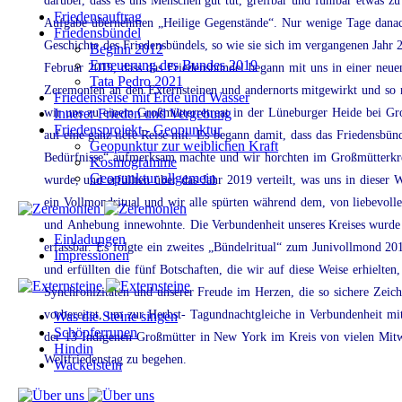
darüber,
dass
es
uns
Menschen
gut
tut,
greifbar
und
fühlbar
etwas
zu
Friedensauftrag
Aufgabe
übernehmen
„Heilige
Gegenstände“.
Nur
wenige
Tage
dana
Friedensbündel
Geschichte
des
Friedensbündels, so wie sie sich im vergangenen Jahr 2
Beginn 2012
Erneuerung des Bundes 2019
Februar
2019,
dass
das
Friedensbündel
begann
mit
uns
in
einer
neu
Tata Pedro 2021
Zeremonien
an
den
Externsteinen
und
andernorts
mitgewirkt
und
so
Friedensreise mit Erde und Wasser
wir
Innerer Frieden und Vergebung
uns
zu
einem
Großmütterretreat
in
der
Lüneburger
Heide
bei
Gr
Friedensprojekt - Geopunktur
auf eine ganz tiefe Reise mit.
Es
begann
damit,
dass
das
Friedensbün
Geopunktur zur weiblichen Kraft
Bedürfnisse“
aufmerksam
machte
und
wir
horchten
im
Großmütterkr
Kosmogramme
Geopunktur allgemein
wurde,
und
erfüllten
über
das
Jahr
2019
verteilt,
was
uns
in
dieser
W
ein
Vollmondritual
und
wir
alle
spürten
während
dem,
von
liebevolle
und
Anhebung
innewohnte.
Die
Verbundenheit unseres Kreises wurde 
Einladungen
erfassbar.
Es
folgte
ein
zweites
„Bündelritual“
zum
Junivollmond
20
Impressionen
und
erfüllten
die
fünf
Botschaften,
die
wir
auf
diese
Weise
erhielten,
Synchronizitäten
und
unserer
Freude
im
Herzen,
die
so
sichere
Zeic
vorbereitet,
um
zur
Herbst-
Tagundnachtgleiche
in
Verbundenheit
mi
Was die Steine singen
Schöpferrunen
der
13
Indigenen
Großmütter
in
New
York
im
Kreis
von
vielen
Mit
Hindin
Weltfriedenstag zu begehen.
Wackelstein